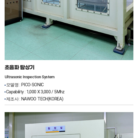
초음파 탐상기
Ultrasonic Inspection System
모델명 : PICO-SONIC
Capability : 1,000 X 3,000 / 5Mhz
제조사 : NAWOO TECH(KOREA)