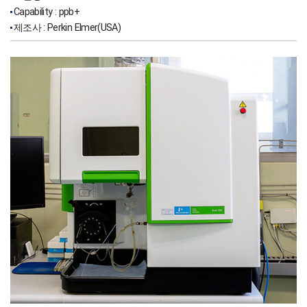
Capability : ppb+
제조사 : Perkin Elmer(USA)