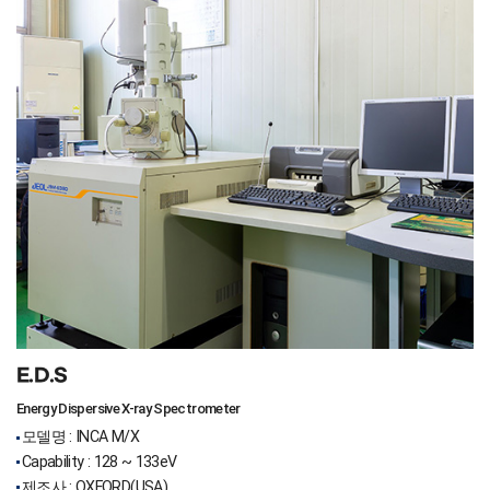
E.D.S
Energy Dispersive X-ray Spectrometer
모델명 : INCA M/X
Capability : 128 ~ 133eV
제조사 : OXFORD(USA)