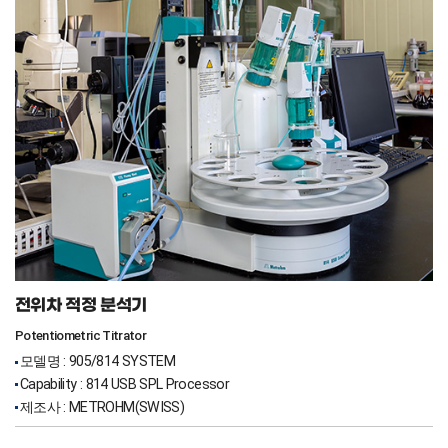
전위차 적정 분석기
Potentiometric Titrator
모델명 : 905/814 SYSTEM
Capability : 814 USB SPL Processor
제조사 : METROHM(SWISS)