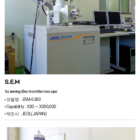
S.E.M
Scanning Electron Microscope
모델명 : JSM-6380
Capability : X30 ~ X300,000
제조사 : JEOL(JAPAN)