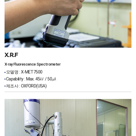
X.R.F
X-ray Fluorescence Spectrometer
모델명 : X-MET7500
Capability : Max. 45㎸ / 50㎂
제조사 : OXFORD(USA)