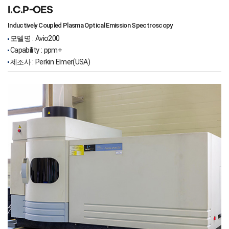
I.C.P-OES
Inductively Coupled Plasma Optical Emission Spectroscopy
모델명 : Avio200
Capability : ppm+
제조사 : Perkin Elmer(USA)