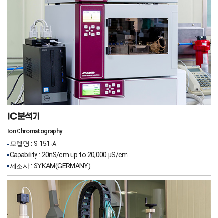
IC분석기
Ion Chromatography
모델명 : S 151-A
Capability : 20nS/cm up to 20,000 µS/cm
제조사 : SYKAM(GERMANY)