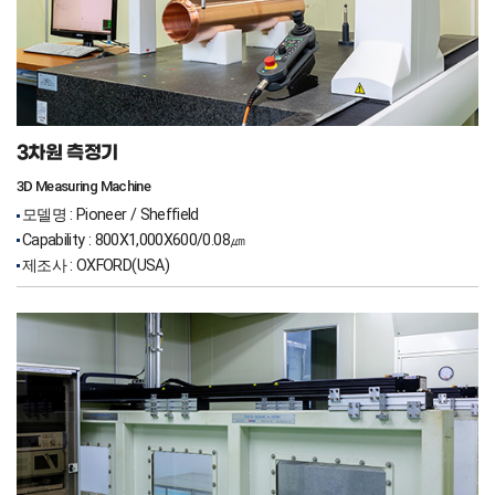
3차원 측정기
3D Measuring Machine
모델명 : Pioneer / Sheffield
Capability : 800X1,000X600/0.08㎛
제조사 : OXFORD(USA)