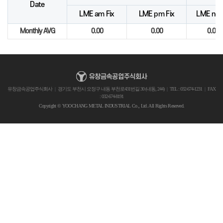
Date
LME am Fix
LME pm Fix
LME noon
Monthly AVG
0.00
0.00
0.000
유창금속공업주식회사
|
경기도 부천시 오정구 내동 부천로431번길 30 (내동, 244)
|
TEL : 032-674-1231
|
FAX
: 032-674-8191
Copyright © YOOCHANG METAL INDUSTRIAL Co., Ltd. All Rights Reserved.