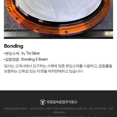
Bonding
본딩소재 : In, Tin Silver
접합방법 : Bonding, E-Beam
당사는 고객사에서 요구하는 스펙에 맞춘 본딩소재를 사용하고, 접합률을
보증하는 신뢰성 있는 타겟을 제작판매하고 있습니다.
유창금속공업주식회사
|
경기도 부천시 오정구 내동 부천로431번길 30 (내동, 244)
|
TEL : 032-674-1231
|
FAX
: 032-674-8191